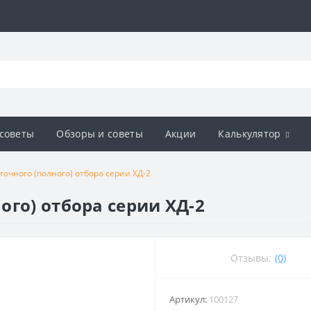
советы
Обзоры и советы
Акции
Калькулятор
очного (полного) отбора серии ХД-2
ого) отбора серии ХД-2
Отзывы:
(0)
Артикул:
100127