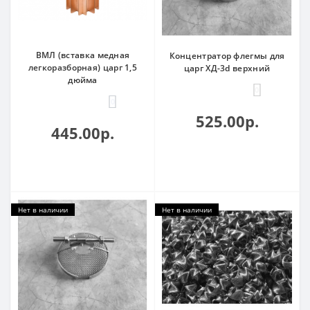
ВМЛ (вставка медная
Концентратор флегмы для
легкоразборная) царг 1,5
царг ХД-3d верхний
дюйма
0
0
525.00р.
445.00р.
Нет в наличии
Нет в наличии