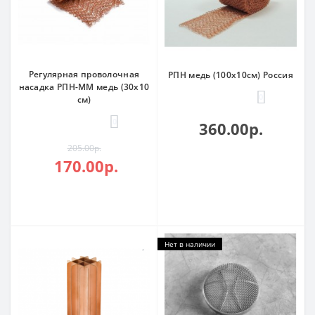
Регулярная проволочная
РПН медь (100х10см) Россия
насадка РПН-ММ медь (30х10
0
см)
0
360.00р.
205.00р.
170.00р.
Нет в наличии