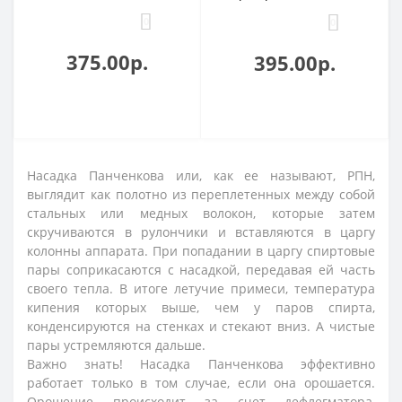
0
0
375.00р.
395.00р.
Насадка Панченкова или, как ее называют, РПН,
выглядит как полотно из переплетенных между собой
стальных или медных волокон, которые затем
скручиваются в рулончики и вставляются в царгу
колонны аппарата. При попадании в царгу спиртовые
пары соприкасаются с насадкой, передавая ей часть
своего тепла. В итоге летучие примеси, температура
кипения которых выше, чем у паров спирта,
конденсируются на стенках и стекают вниз. А чистые
пары устремляются дальше.
Важно знать! Насадка Панченкова эффективно
работает только в том случае, если она орошается.
Орошение происходит за счет дефлегматора,