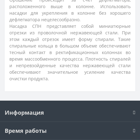
расположенного выше в колонне. Использовать
насадки для укрепления в колонне без хорошего
дефлегматора нецелесообразно.
Насадка СПН представляет собой миниатюрные
отрезки из проволочной нержавеющей стали. При
этом каждый отрезок имеет форму спирали. Такие
спиральные кольца в большом объеме обеспечивают
тесный контакт в ректификационных колоннах во
время массообменного процесса. Плотность спиралей
и непревзойденные качества нержавеющей стали
обеспечивают значительное усиление качества
очистки продукта.
Информация
Время работы