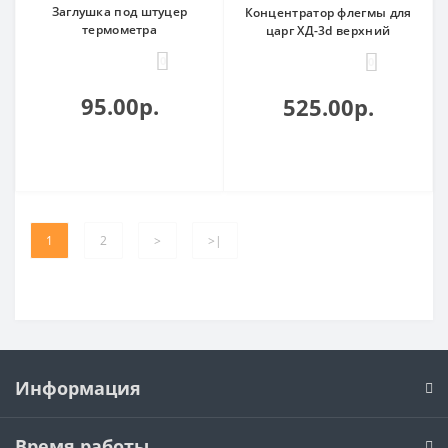
Заглушка под штуцер
Концентратор флегмы для
термометра
царг ХД-3d верхний
0
0
95.00р.
525.00р.
1
2
>
>|
Информация
Время работы