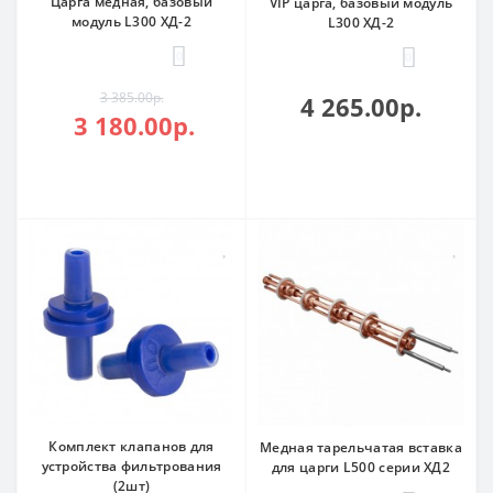
Царга медная, базовый
VIP царга, базовый модуль
модуль L300 ХД-2
L300 ХД-2
0
0
3 385.00р.
4 265.00р.
3 180.00р.
Комплект клапанов для
Медная тарельчатая вставка
устройства фильтрования
для царги L500 серии ХД2
(2шт)