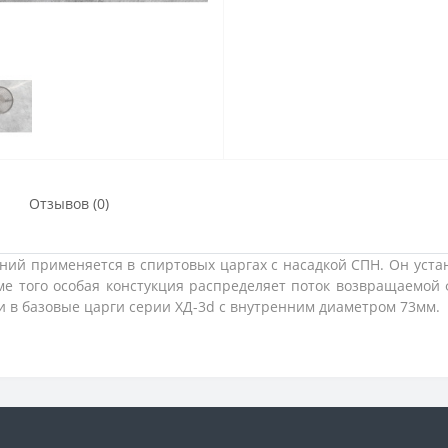
Отзывов (0)
ний применяется в спиртовых царгах с насадкой СПН. Он уст
оме того особая констукция распределяет поток возвращаемо
и в базовые царги серии ХД-3d с внутренним диаметром 73мм.