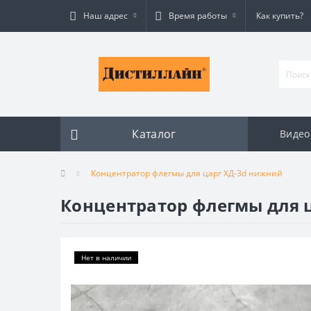
Наш адрес
Время работы
Как купить?
Каталог
Видео
Концентратор флегмы для царг ХД-3d нижний
Концентратор флегмы для 
Нет в наличии