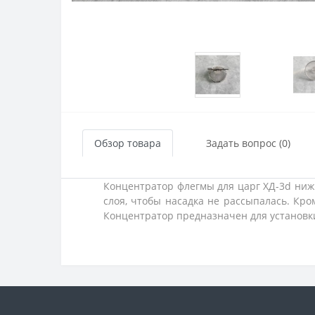
Обзор товара
Задать вопрос (0)
Концентратор флегмы для царг ХД-3d ниж
слоя, чтобы насадка не рассыпалась. Кр
Концентратор предназначен для установк