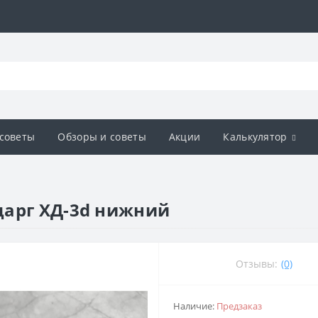
советы
Обзоры и советы
Акции
Калькулятор
царг ХД-3d нижний
Отзывы:
(0)
Наличие:
Предзаказ