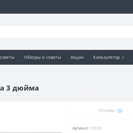
советы
Обзоры и советы
Акции
Калькулятор
па 3 дюйма
Отзывы:
(0)
Артикул:
100229