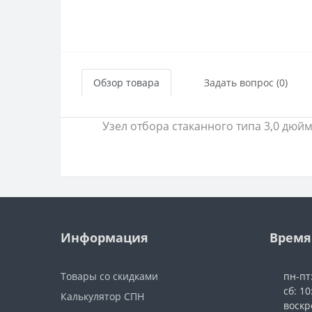
Обзор товара
Задать вопрос (0)
Узел отбора стаканного типа 3,0 дюйм
Информация
Время
Товары со скидками
пн-пт
сб: 10
Калькулятор СПН
воскр