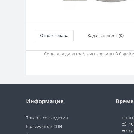
Обзор товара
Задать вопрос (0)
Сетка для диоптра/джин-корзины 3.0 дюй
Информация
Время
Товары со скидками
пн-пт
сб: 10
Калькулятор СПН
воскр