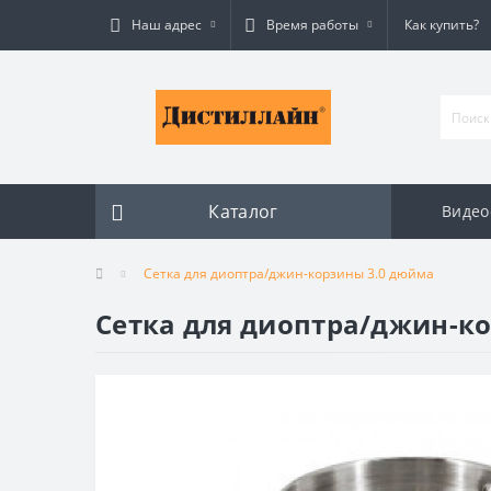
Наш адрес
Время работы
Как купить?
Каталог
Видео
Сетка для диоптра/джин-корзины 3.0 дюйма
Сетка для диоптра/джин-к