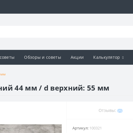
советы
Обзоры и советы
Акции
Калькулятор
 мм
ий 44 мм / d верхний: 55 мм
Отзывы:
(0)
Артикул:
100321