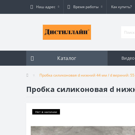
Наш адрес
Время работы
Как купить?
Каталог
Видео
Пробка силиконовая d нижний 44 мм / d верхний: 55
Пробка силиконовая d нижн
Нет в наличии