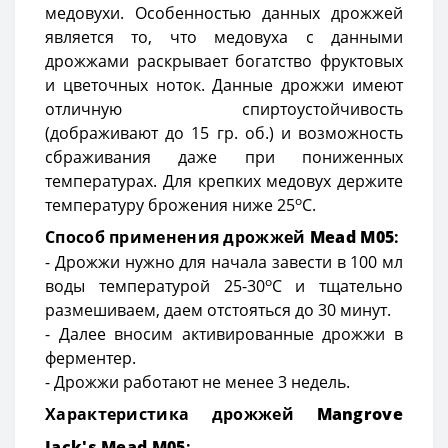
медовухи. Особенностью данных дрожжей
является то, что медовуха с данными
дрожжами раскрывает богатство фруктовых
и цветочных ноток. Данные дрожжи имеют
отличную спиртоустойчивость
(дображивают до 15 гр. об.) и возможность
сбраживания даже при пониженных
температурах. Для крепких медовух держите
о
температуру брожения ниже 25
С.
Способ применения дрожжей
Mead M05
:
- Дрожжи нужно для начала завести в 100 мл
о
воды температурой 25-30
С и тщательно
размешиваем, даем отстояться до 30 минут.
- Далее вносим активированные дрожжи в
ферментер.
- Дрожжи работают не менее 3 недель.
Характеристика дрожжей
Mangrove
Jack
'
s
Mead M05
: