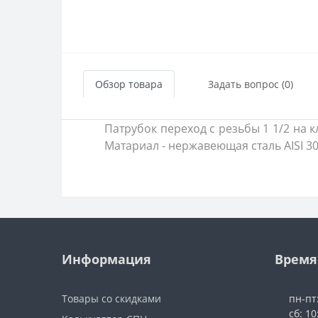
Обзор товара
Задать вопрос (0)
Патрубок переход с резьбы 1 1/2 на 
Матариал - нержавеющая сталь AISI 30
Информация
Время
Товары со скидками
пн-пт
сб: 10