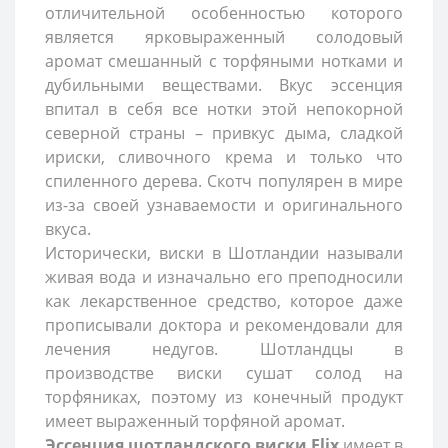
отличительной особенностью которого
является ярковыраженный солодовый
аромат смешанный с торфяными нотками и
дубильными веществами. Вкус эссенция
впитал в себя все нотки этой непокорной
северной страны – привкус дыма, сладкой
ириски, сливочного крема и только что
спиленного дерева. Скотч популярен в мире
из-за своей узнаваемости и оригинального
вкуса.
Исторически, виски в Шотландии называли
живая вода и изначально его преподносили
как лекарственное средство, которое даже
прописывали доктора и рекомендовали для
лечения недугов. Шотландцы в
производстве виски сушат солод на
торфяниках, поэтому из конечный продукт
имеет выраженный торфяной аромат.
Эссенция шотландского виски Elix
имеет в