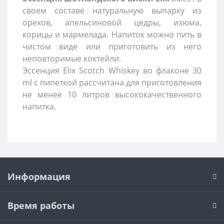
своем составе натуральную выпарку из
орехов, апельсиновой цедры, изюма,
корицы и мармелада. Напиток можно пить в
чистом виде или приготовить из него
неповторимые коктейли.
Эссенция Elix Scotch Whiskey во флаконе 30
ml с пипеткой рассчитана для приготовления
не менее 10 литров высококачественного
напитка.
Информация
Время работы