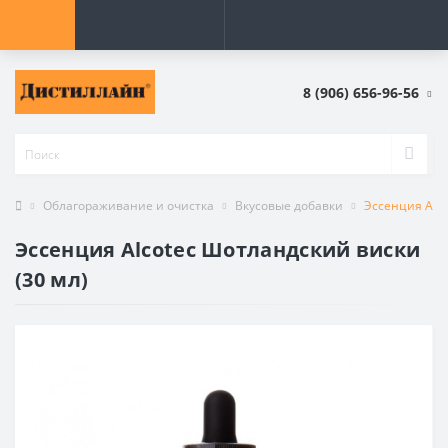
8 (906) 656-96-56
Облагораживание и очистка
Вкусовые добавки
Эссенция Alco
Эссенция Alcotec Шотландский виски
(30 мл)