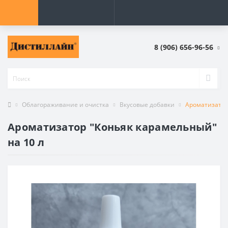
8 (906) 656-96-56
Облагораживание и очистка
Вкусовые добавки
Ароматизатор
Ароматизатор "Коньяк карамельный"
на 10 л