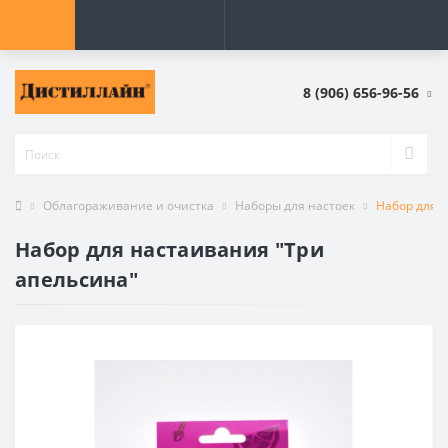
8 (906) 656-96-56
Облагораживание и очистка
Наборы для настоек
Набор для 
Набор для настаивания "Три
апельсина"