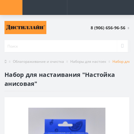
8 (906) 656-96-56
Облагораживание и очистка
Наборы для настоек
Набор для 
Набор для настаивания "Настойка
анисовая"