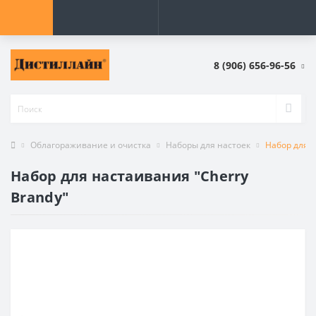
8 (906) 656-96-56
Облагораживание и очистка
Наборы для настоек
Набор для н
Набор для настаивания ″Cherry
Brandy″