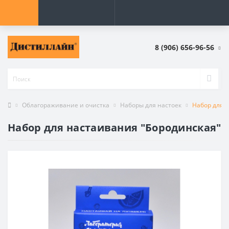
8 (906) 656-96-56
Облагораживание и очистка
Наборы для настоек
Набор для 
Набор для настаивания "Бородинская"