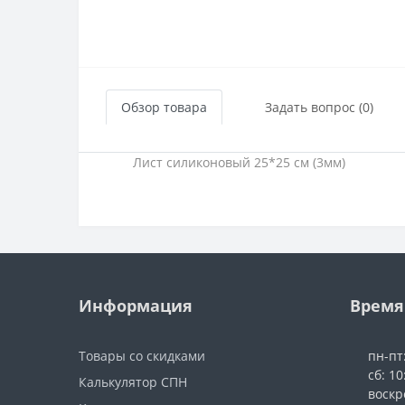
Обзор товара
Задать вопрос (0)
Лист силиконовый 25*25 см (3мм)
Информация
Время
Товары со скидками
пн-пт
сб: 10
Калькулятор СПН
воскр