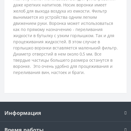
даже крепких напитков. Носик воронки имеет
желоб для выхода воздуха из емкости. Фильтр
вынимается из устройства одним легким
движением руки. Воронка может использоваться
как по прямому назначению - переливания
жидкости в бутылку с узким горлышком. Так и для
процеживания жидкостей. В этом случае в
горлышко воронки вставляется маленький фильтр.
Диаметр отверстий в нем около 0,5 мм. Все
твердые частицы большего размера останутся в
воронке. Это очень удобно для процеживания и
переливания вин, настоек и браги.
Информация
Время работы