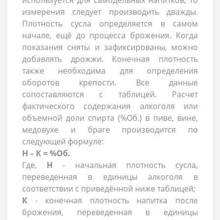
используется для самодельных напитков, то
измерения следует производить дважды.
Плотность сусла определяется в самом
начале, ещё до процесса брожения. Когда
показания сняты и зафиксированы, можно
добавлять дрожжи. Конечная плотность
также необходима для определения
оборотов крепости. Все данные
сопоставляются с таблицей. Расчет
фактического содержания алкоголя или
объемной доли спирта (%Об.) в пиве, вине,
медовухе и браге производится по
следующей формуле:
Н – К = %Об.
Где,
Н
- начальная плотность сусла,
переведенная в единицы алкоголя в
соответствии с приведённой ниже таблицей;
К
- конечная плотность напитка после
брожения, переведенная в единицы