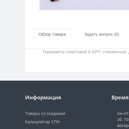
Обзор товара
Задать вопрос (0)
о
Термометр спиртовой 0-50
С стеклянный. 
Информация
Время
Товары со скидками
пн-пт
сб: 10
Калькулятор СПН
воскр