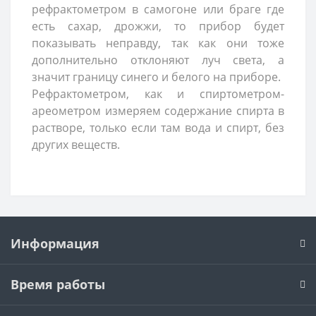
рефрактометром в самогоне или браге где
есть сахар, дрожжи, то прибор будет
показывать неправду, так как они тоже
дополнительно отклоняют луч света, а
значит границу синего и белого на приборе.
Рефрактометром, как и спиртометром-
ареометром измеряем содержание спирта в
растворе, только если там вода и спирт, без
других веществ.
Информация
Время работы