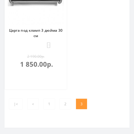
Царга под кламп 3 дюйма 30
см
0
2 190.00р.
1 850.00р.
|<
<
1
2
3