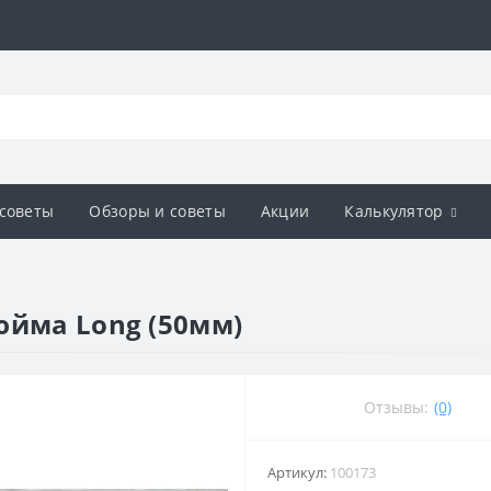
советы
Обзоры и советы
Акции
Калькулятор
юйма Long (50мм)
Отзывы:
(0)
Артикул:
100173