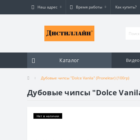
Наш адрес
Время работы
Как купить?
Каталог
Видео
Дубовые чипсы "Dolce Vanila" (Pronektar) (100гр)
Дубовые чипсы "Dolce Vanila
Нет в наличии