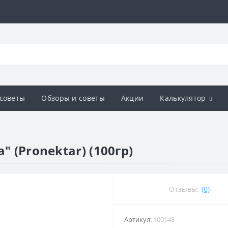
советы
Обзоры и советы
Акции
Калькулятор
" (Pronektar) (100гр)
Отзывы:
(0)
Артикул:
100148