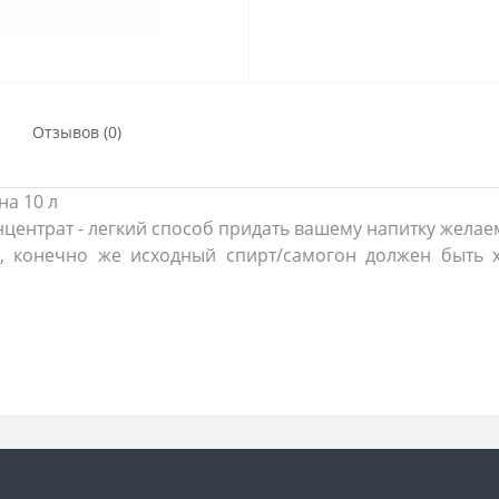
Отзывов (0)
на 10 л
ентрат - легкий способ придать вашему напитку желаем
а, конечно же исходный спирт/самогон должен быть х