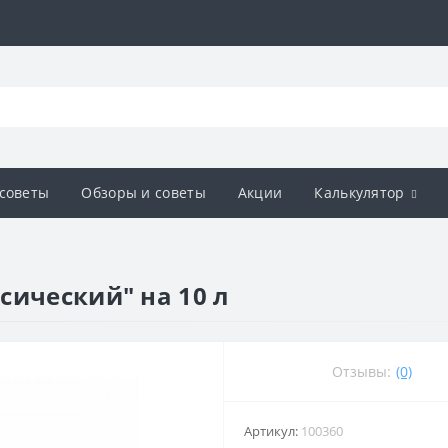
советы
Обзоры и советы
Акции
Калькулятор
сический" на 10 л
Отзывы:
(0)
Артикул:
100360